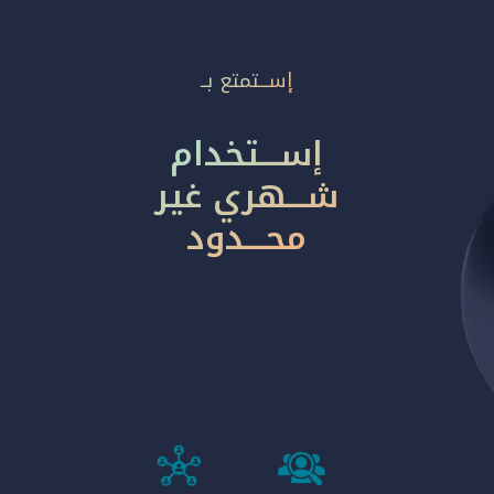
إســـتمتع بــ
إســـتخدام
شـــهري غير
محـــدود