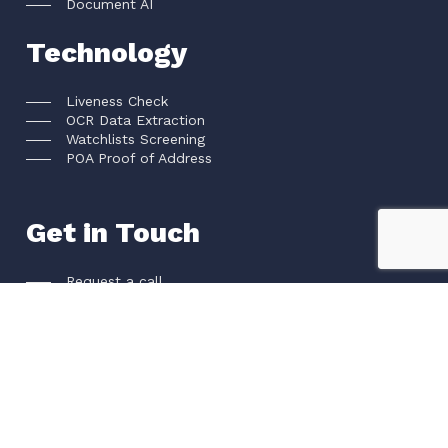
Document AI
Technology
Liveness Check
OCR Data Extraction
Watchlists Screening
POA Proof of Address
Get in Touch
Request a call
Book a Demo
Contact us
Become A Partner
Our Global Partners
Apply To Become A Partner